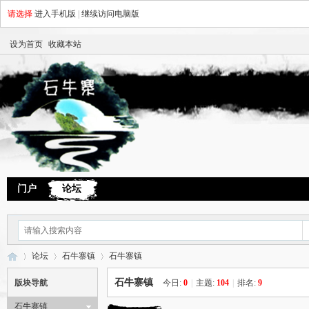
请选择
进入手机版
|
继续访问电脑版
设为首页
收藏本站
门户
论坛
论坛
石牛寨镇
石牛寨镇
石牛寨镇
版块导航
今日:
0
|
主题:
104
|
排名:
9
石牛寨镇