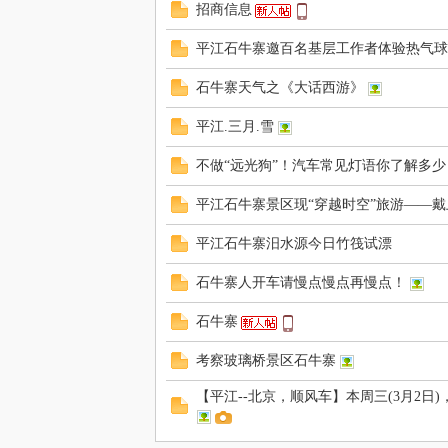
招商信息
平江石牛寨邀百名基层工作者体验热气球
石牛寨天气之《大话西游》
平江.三月.雪
牛
不做“远光狗”！汽车常见灯语你了解多少
平江石牛寨景区现“穿越时空”旅游——
平江石牛寨汨水源今日竹筏试漂
石牛寨人开车请慢点慢点再慢点！
石牛寨
考察玻璃桥景区石牛寨
寨.
【平江--北京，顺风车】本周三(3月2日