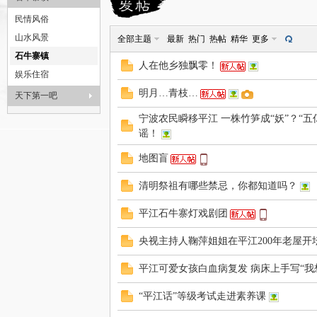
平
»
›
›
民情风俗
山水风景
全部主题
最新
热门
热帖
精华
更多
石牛寨镇
人在他乡独飘零！
娱乐住宿
明月…青枝…
天下第一吧
宁波农民瞬移平江 一株竹笋成“妖”？“
谣！
江
地图盲
清明祭祖有哪些禁忌，你都知道吗？
平江石牛寨灯戏剧团
央视主持人鞠萍姐姐在平江200年老屋开
平江可爱女孩白血病复发 病床上手写“我
石
“平江话”等级考试走进素养课